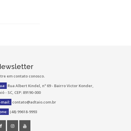
ewsletter
tre em contato conosco.
ua:
Rua Albert Kindel, nº 69 - Bairro Victor Konder,
ió - SC, CEP: 89190-000
-mail:
contato@adtaio.com.br
one:
(48) 99618-9993