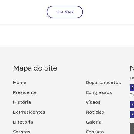
LEIA MAIS
Mapa do Site
N
En
Home
Departamentos
R
Presidente
Congressos
Ta
História
Vídeos
E
Ex Presidentes
Notícias
F
Diretoria
Galeria
Setores
Contato